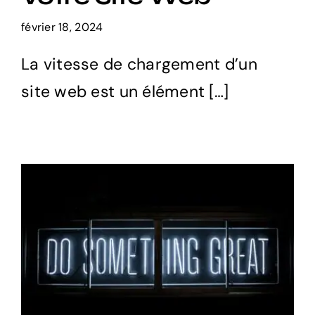
Commande express
février 18, 2024
La vitesse de chargement d’un
CGV
site web est un élément […]
Politique de confidentialite