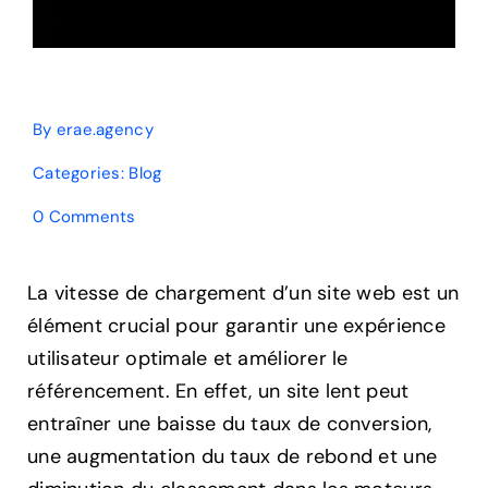
By
erae.agency
Categories:
Blog
on
0 Comments
Comment
Améliorer
la
La vitesse de chargement d’un site web est un
Vitesse
élément crucial pour garantir une expérience
de
Chargement
utilisateur optimale et améliorer le
de
référencement. En effet, un site lent peut
Votre
Site
entraîner une baisse du taux de conversion,
Web
une augmentation du taux de rebond et une