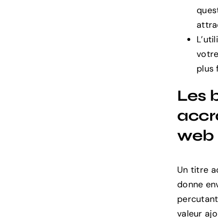
quest
attra
L’uti
votre
plus 
Les b
accr
web
Un titre a
donne envi
percutant
valeur aj