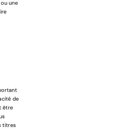
e ou une
ire
z
portant
acité de
t être
lus
 titres