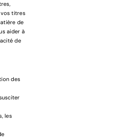
tres,
vos titres
matière de
us aider à
cacité de
tion des
 susciter
, les
de