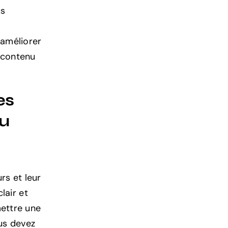
us
 améliorer
e contenu
es
nu
urs et leur
lair et
mettre une
ous devez