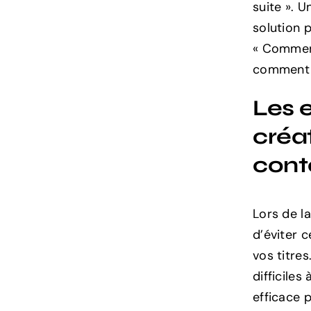
suite ». 
solution p
« Comment
comment p
Les e
créat
cont
Lors de l
d’éviter c
vos titres
difficiles
efficace p