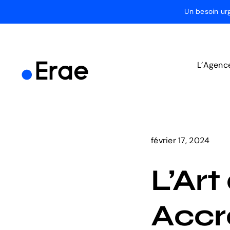
Passer
Un besoin ur
au
contenu
L’Agenc
février 17, 2024
L’Art
Accr