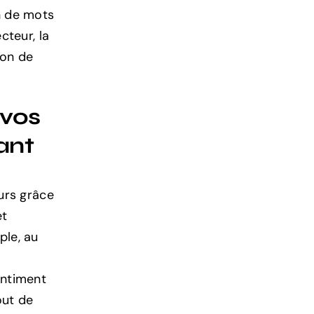
on de mots
cteur, la
ion de
 vos
ant
eurs grâce
et
ple, au
entiment
out de