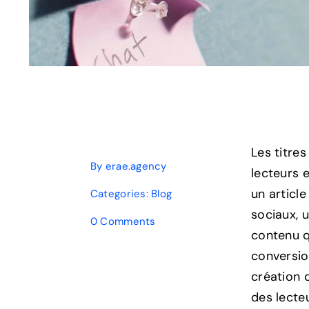
Les titres
By
erae.agency
lecteurs e
un articl
Categories:
Blog
sociaux, u
on
0 Comments
contenu q
L’Art
de
conversion
Créer
création d
des
Titres
des lecteu
Accrocheurs