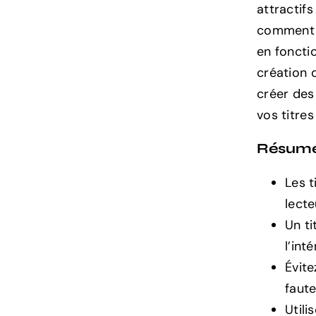
attractifs
pour
Votre
comment s
Contenu
en foncti
Web
création d
créer des
vos titre
Résum
Les t
lect
Un ti
l’int
Évite
faute
Utili