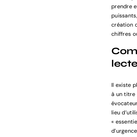
prendre e
puissants,
création d
chiffres o
Comm
lecte
Il existe 
à un titr
évocateur
lieu d’uti
« essenti
d’urgence