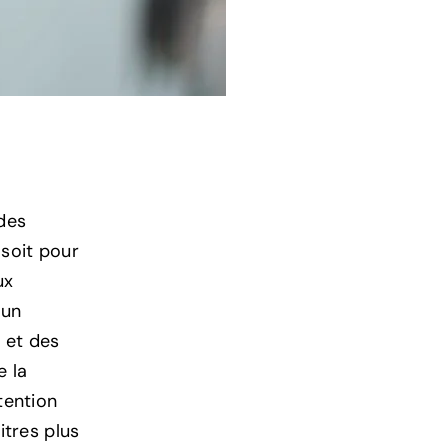
 des
 soit pour
ux
 un
 et des
e la
tention
itres plus