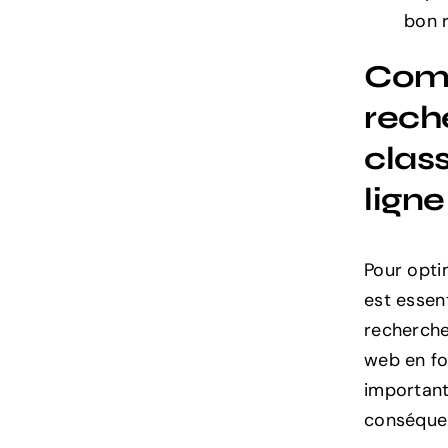
bon 
Comp
rech
clas
ligne
Pour opti
est essen
recherche
web en fon
important
conséque