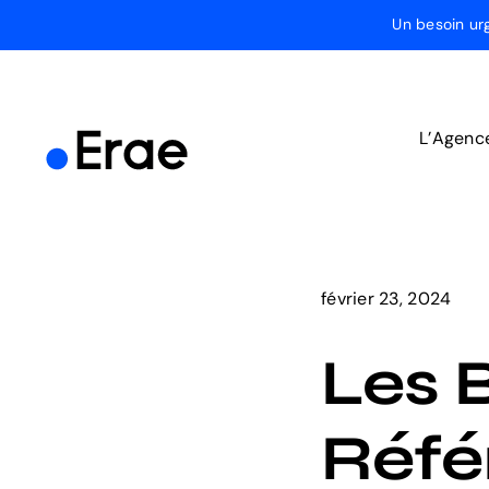
Passer
Un besoin ur
au
contenu
L’Agenc
février 23, 2024
Les 
Réfé