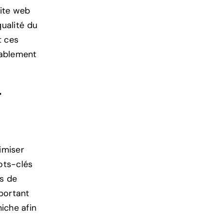
site web
qualité du
t ces
rablement
r
imiser
ots-clés
rs de
mportant
iche afin