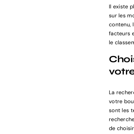
Il existe 
sur les mo
contenu, 
facteurs 
le classe
Choi
votr
La recher
votre bou
sont les 
recherche
de choisi