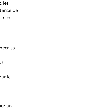
, les
rtance de
que en
ncer sa
us
our le
our un