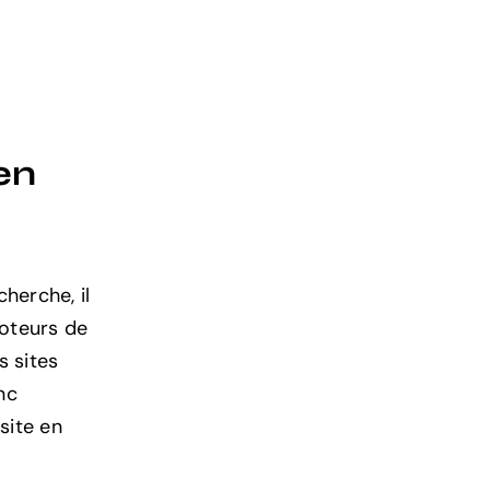
en
herche, il
oteurs de
s sites
nc
site en