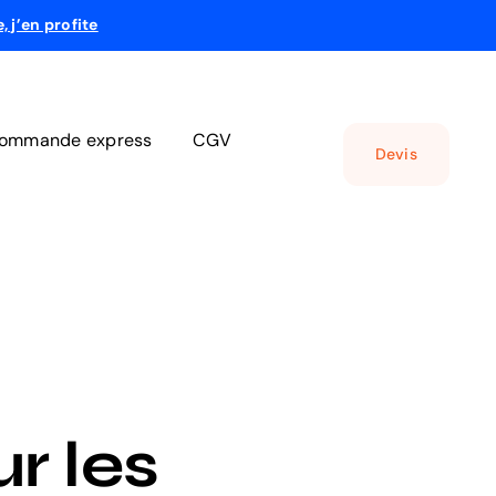
e, j’en profite
ommande express
CGV
Devis
r les