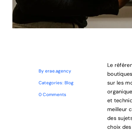
Le référe
By
erae.agency
boutiques 
sur les m
Categories:
Blog
organique.
on
0 Comments
et techni
Les
Bases
meilleur 
du
des sujet
Référencement
pour
choix des 
les