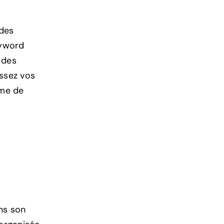
 des
eyword
 des
issez vos
ume de
ans son