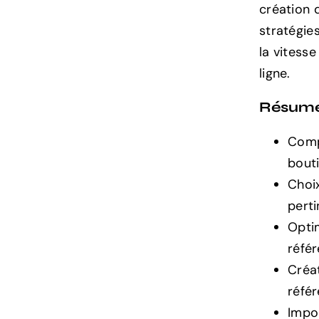
création d
Boutiques
en
stratégie
Ligne
la vitess
ligne.
Résum
Comp
bouti
Choi
pert
Optim
réfé
Créa
réfé
Impo