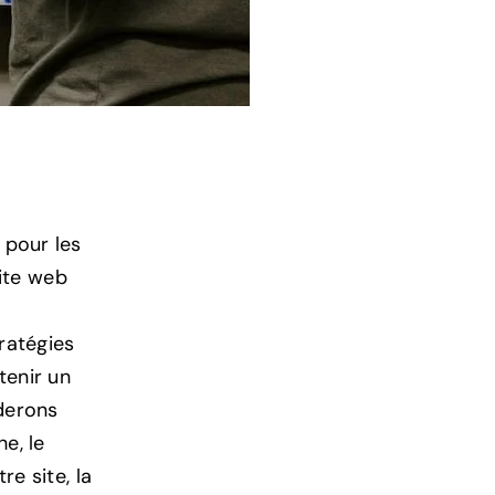
 pour les
site web
tratégies
tenir un
derons
e, le
e site, la