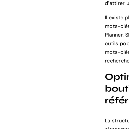
d’attirer u
Il existe 
mots-clés
Planner, 
outils po
mots-clés
recherche
Optim
bouti
réfé
La struct