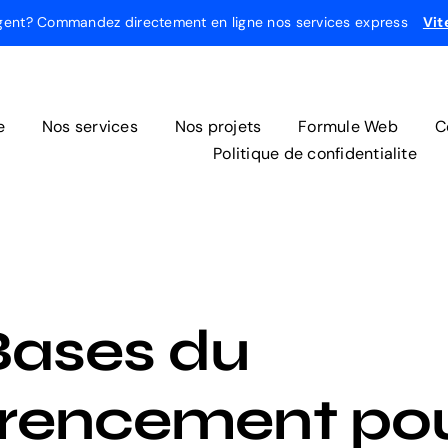
gent? Commandez directement en ligne nos services express
Vit
e
Nos services
Nos projets
Formule Web
C
Politique de confidentialite
Bases du
rencement pou