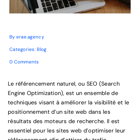
By
erae.agency
Categories:
Blog
on
0 Comments
Optimiser
le
référencement
Le référencement naturel, ou SEO (Search
de
Engine Optimization), est un ensemble de
votre
site
techniques visant à améliorer la visibilité et le
web
positionnement d’un site web dans les
résultats des moteurs de recherche. Il est
essentiel pour les sites web d’optimiser leur
référencement afin d’attirer du trafic