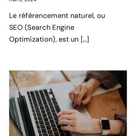
Commande express
Le référencement naturel, ou
SEO (Search Engine
CGV
Optimization), est un […]
Politique de confidentialite